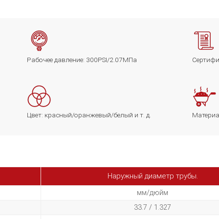
Рабочее давление: 300PSI/2.07МПа
Сертифи
Цвет: красный/оранжевый/белый и т. д.
Материа
Наружный диаметр трубы.
мм/дюйм
33.7 / 1.327