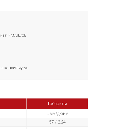
кат: FM/UL/CE
л: ковкий чугун
Габариты
L мм/дюйм
57 / 2.24