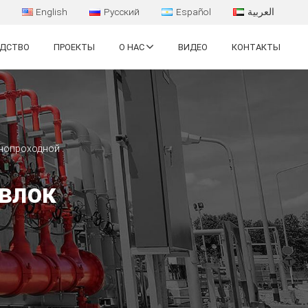
English
Русский
Español
العربية
ОДСТВО
ПРОЕКТЫ
О НАС
ВИДЕО
КОНТАКТЫ
нопроходной
увлок