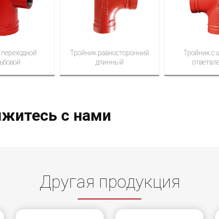
 переходной
Тройник равносторонний
Тройник с
ьбовой
длинный
ответвл
житесь с нами
Другая продукция