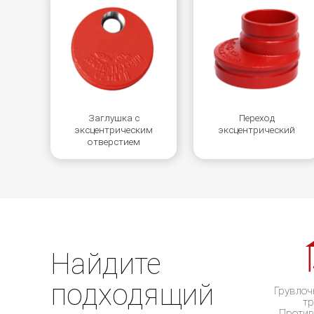
Заглушка с
Переход
эксцентрическим
эксцентрический
отверстием
Найдите
подходящий
Грувлоч
тр
Проти