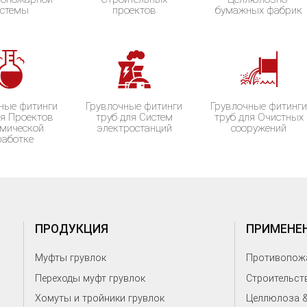
истемы
проектов
бумажных фабрик
ные фитинги
Грувлочные фитинги
Грувлочные фитинг
ля Проектов
труб для Систем
труб для Очистных
имической
электростанций
сооружений
работке
ПРОДУКЦИЯ
ПРИМЕНЕ
Муфты грувлок
Противопожа
Переходы муфт грувлок
Строительст
Хомуты и тройники грувлок
Целлюлоза &