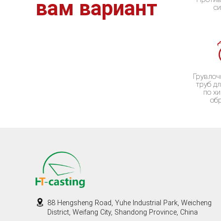
вам вариант
с
Грувлоч
труб д
по х
об
88 Hengsheng Road, Yuhe Industrial Park, Weicheng
District, Weifang City, Shandong Province, China