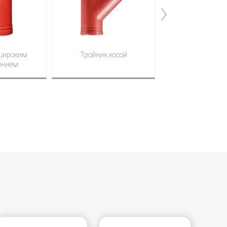
›
 широким
Тройник косой
Хомут (седе
ением