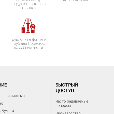
продуктов питания и
напитков
и
Грувлочные фитинги
труб для Проектов
по добыче нефти
НИЕ
БЫСТРЫЙ
ДОСТУП
рная система
Часто задаваемые
во
вопросы
 Бумага
Производство