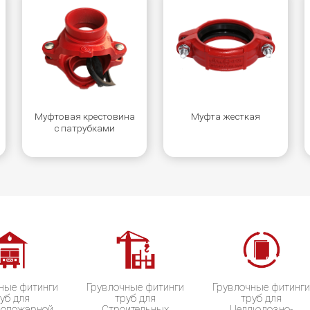
Муфтовая крестовина
Муфта жесткая
с патрубками
ные фитинги
Грувлочные фитинги
Грувлочные фитинг
уб для
труб для
труб для
вопожарной
Строительных
Целлюлозно-